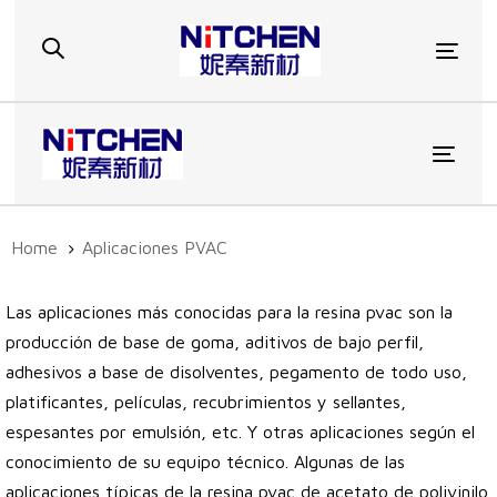
Skip
Skip
links
to
Togg
primary
navigation
Skip
to
Toggl
content
Home
Aplicaciones PVAC
Las aplicaciones más conocidas para la resina pvac son la
producción de base de goma, aditivos de bajo perfil,
adhesivos a base de disolventes, pegamento de todo uso,
platificantes, películas, recubrimientos y sellantes,
espesantes por emulsión, etc. Y otras aplicaciones según el
conocimiento de su equipo técnico. Algunas de las
aplicaciones típicas de la resina pvac de acetato de polivinilo