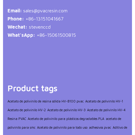
Email:
sales@pvacresin.com
Phone:
+86-13151041667
Wechat:
stevenccd
What’sApp:
+86-15061500815
Product tags
Acetato de polivinilo de resina sólida HV-B100 pvac
Acetato de polivinilo HV-1
Acetato de polivinilo HV-2
Acetato de polivinilo HV-3
Acetato de polivinilo HV-4
Resina PVAC
Acetato de polivinilo para plásticos degradables PLA
acetato de
polivinilo para smc
Acetato de polivinilo para todo uso
adhesivos pvac
Aditivo de