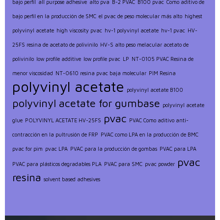
bajo perfil
all purpose adhesive
alto pva
B-2 PVAC
B100 pvac
Como aditivo de
bajo perfil en la producción de SMC
el pvac de peso molecular más alto
highest
polyvinyl acetate
high viscosity pvac
hv-1 polyvinyl acetate
hv-1 pvac
HV-
25FS resina de acetato de polivinilo
HV-S alto peso melacular acetato de
polivinilo
low profile additive
low profile pvac
LP
NT-0105 PVAC Resina de
menor viscosidad
NT-0610 resina pvac baja molecular
PIM Resina
polyvinyl acetate
polyvinyl acetate B100
polyvinyl acetate for gumbase
polyvinyl acetate
pvac
glue
POLYVINYL ACETATE HV-25FS
PVAC Como aditivo anti-
contracción en la pultrusión de FRP
PVAC como LPA en la producción de BMC
pvac for pim
pvac LPA
PVAC para la producción de gombas
PVAC para LPA
pvac
PVAC para plásticos degradables PLA
PVAC para SMC
pvac powder
resina
solvent based adhesives