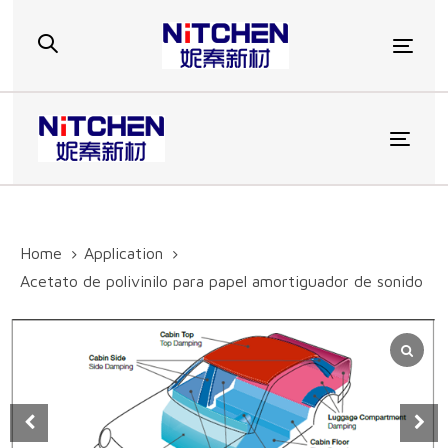
Skip
Skip
links
to
Togg
primary
navigation
Skip
to
Toggl
content
Home
Application
Acetato de polivinilo para papel amortiguador de sonido