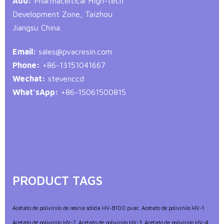
Add:
Pharmaceltical High-tech
Development Zone, Taizhou
Jiangsu China.
Email:
sales@pvacresin.com
Phone:
+86-13151041667
Wechat:
stevenccd
What’sApp:
+86-15061500815
PRODUCT TAGS
Acetato de polivinilo de resina sólida HV-B100 pvac
Acetato de polivinilo HV-1
Acetato de polivinilo HV-2
Acetato de polivinilo HV-3
Acetato de polivinilo HV-4