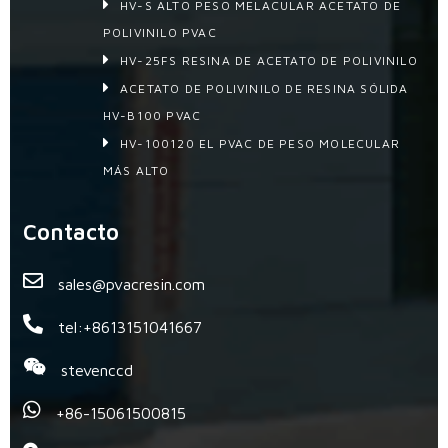
HV-S ALTO PESO MELACULAR ACETATO DE
POLIVINILO PVAC
HV-25FS RESINA DE ACETATO DE POLIVINILO
ACETATO DE POLIVINILO DE RESINA SÓLIDA
HV-B100 PVAC
HV-100120 EL PVAC DE PESO MOLECULAR
MÁS ALTO
Contacto
sales@pvacresin.com
tel:+8613151041667
stevenccd
+86-15061500815