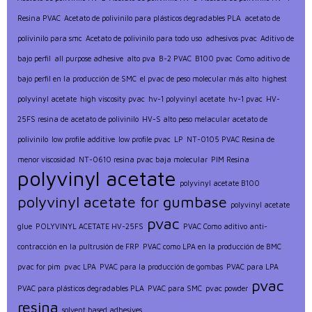
Resina PVAC
Acetato de polivinilo para plásticos degradables PLA
acetato de
polivinilo para smc
Acetato de polivinilo para todo uso
adhesivos pvac
Aditivo de
bajo perfil
all purpose adhesive
alto pva
B-2 PVAC
B100 pvac
Como aditivo de
bajo perfil en la producción de SMC
el pvac de peso molecular más alto
highest
polyvinyl acetate
high viscosity pvac
hv-1 polyvinyl acetate
hv-1 pvac
HV-
25FS resina de acetato de polivinilo
HV-S alto peso melacular acetato de
polivinilo
low profile additive
low profile pvac
LP
NT-0105 PVAC Resina de
menor viscosidad
NT-0610 resina pvac baja molecular
PIM Resina
polyvinyl acetate
polyvinyl acetate B100
polyvinyl acetate for gumbase
polyvinyl acetate
pvac
glue
POLYVINYL ACETATE HV-25FS
PVAC Como aditivo anti-
contracción en la pultrusión de FRP
PVAC como LPA en la producción de BMC
pvac for pim
pvac LPA
PVAC para la producción de gombas
PVAC para LPA
pvac
PVAC para plásticos degradables PLA
PVAC para SMC
pvac powder
resina
solvent based adhesives