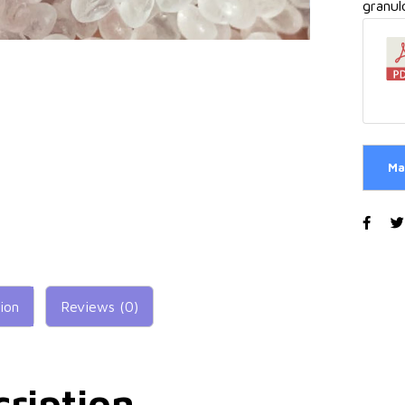
granul
ion
Reviews (0)
cription