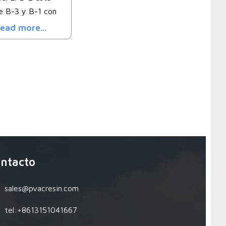
e B-3 y B-1 con
ead more...
ntacto
sales@pvacresin.com
tel:+8613151041667