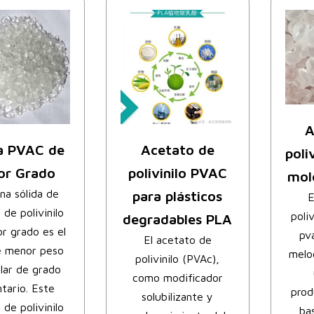
A
a PVAC de
Acetato de
poli
or Grado
polivinilo PVAC
mol
ina sólida de
para plásticos
E
 de polivinilo
poli
degradables PLA
r grado es el
pv
El acetato de
e menor peso
melo
polivinilo (PVAc),
lar de grado
como modificador
ntario. Este
prod
solubilizante y
 de polivinilo
ba