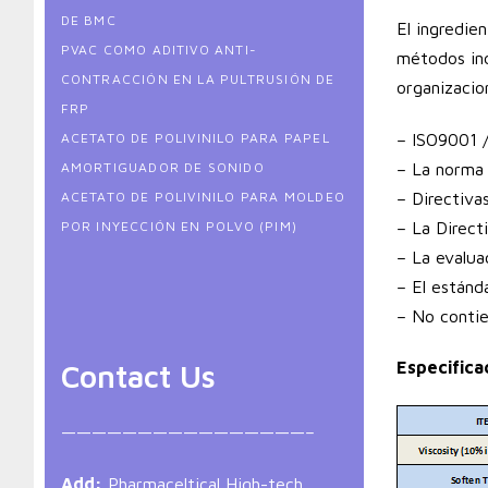
DE BMC
El ingredie
PVAC COMO ADITIVO ANTI-
métodos ind
CONTRACCIÓN EN LA PULTRUSIÓN DE
organizacio
FRP
– ISO9001 
ACETATO DE POLIVINILO PARA PAPEL
– La norma
AMORTIGUADOR DE SONIDO
– Directiv
ACETATO DE POLIVINILO PARA MOLDEO
– La Direct
POR INYECCIÓN EN POLVO (PIM)
– La evalua
– El estánd
– No contie
Especifica
Contact Us
————————————————–
Add:
Pharmaceltical High-tech