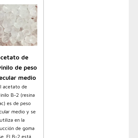
cetato de
vinilo de peso
ecular medio
l acetato de
vinilo B-2 (resina
ac) es de peso
cular medio y se
utiliza en la
ucción de goma
se. El B-2 está