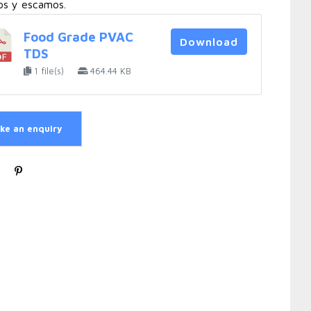
os y escamos.
Food Grade PVAC
Download
TDS
1 file(s)
464.44 KB