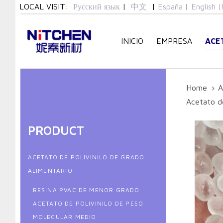
Skip
Skip
LOCAL VISIT:
Русский язык
|
中文
|
España
|
English (
links
to
primary
INICIO
EMPRESA
ACE
navigation
Skip
to
content
Home
A
Acetato de
PRODUCT
ACETATO DE POLIVINILO DE GRADO
ALIMENTARIO
RESINA PVAC DE MENOR GRADO
ACETATO DE POLIVINILO DE PESO
MOLECULAR MEDIO