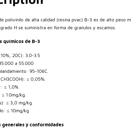
de polivinilo de alta calidad (resina pvac) B-3 es de alto peso 
grado H se suministra en forma de granulos y escamos.
s químicos de B-3
(10%, 20C): 3.0-3.5
45.000 a 55.000
blandamiento: 95-106C.
e (CH3COOH): ≤ 0,05%.
r: ≤ 1,0%.
 ≤ 1.0mg/kg.
s): ≤ 3,0 mg/kg.
do: ≤ 10mg/kg
 generales y conformidades