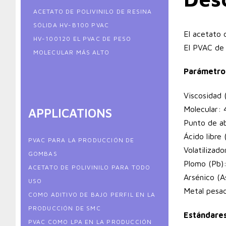
ACETATO DE POLIVINILO DE RESINA
SÓLIDA HV-B100 PVAC
El acetato 
HV-100120 EL PVAC DE PESO
El PVAC de 
MOLECULAR MÁS ALTO
Parámetro
Viscosidad 
Molecular: 
APPLICATIONS
Punto de a
Ácido libr
PVAC PARA LA PRODUCCIÓN DE
Volatilizado
GOMBAS
Plomo (Pb):
ACETATO DE POLIVINILO PARA TODO
Arsénico (A
USO
Metal pesa
COMO ADITIVO DE BAJO PERFIL EN LA
PRODUCCIÓN DE SMC
Estándares
PVAC COMO LPA EN LA PRODUCCIÓN