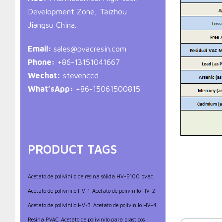
Development Zone, Taizhou
Jiangsu China.
Email:
sales@pvacresin.com
Phone:
+86-13151041667
Wechat:
stevenccd
What’sApp:
+86-15061500815
PRODUCT TAGS
Acetato de polivinilo de resina sólida HV-B100 pvac
Acetato de polivinilo HV-1
Acetato de polivinilo HV-2
Acetato de polivinilo HV-3
Acetato de polivinilo HV-4
Resina PVAC
Acetato de polivinilo para plásticos