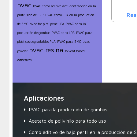
pvac
PVAC Como aditivo anti-contracción en la
Rea
pultrusión de FRP
PVAC como LPA en la producción
de BMC
pvac for pim
pvac LPA
PVAC para la
producción de gombas
PVAC para LPA
PVAC para
plásticos degradables PLA
PVAC para SMC
pvac
pvac resina
powder
solvent based
adhesives
Aplicaciones
PVAC para la producción de gombas
Acetato de polivinilo para todo uso
Como aditivo de bajo perfil en la producción de