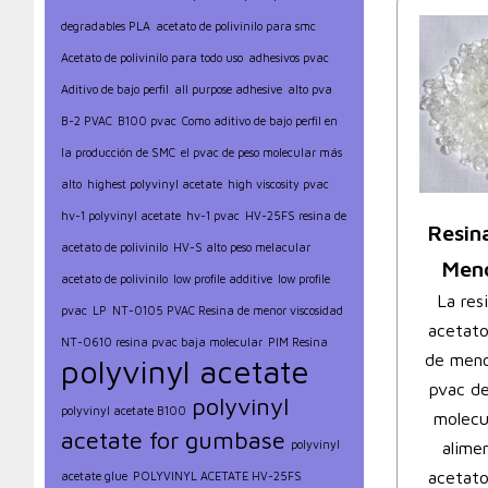
degradables PLA
acetato de polivinilo para smc
Acetato de polivinilo para todo uso
adhesivos pvac
Aditivo de bajo perfil
all purpose adhesive
alto pva
B-2 PVAC
B100 pvac
Como aditivo de bajo perfil en
la producción de SMC
el pvac de peso molecular más
alto
highest polyvinyl acetate
high viscosity pvac
hv-1 polyvinyl acetate
hv-1 pvac
HV-25FS resina de
Resin
acetato de polivinilo
HV-S alto peso melacular
Men
acetato de polivinilo
low profile additive
low profile
La res
pvac
LP
NT-0105 PVAC Resina de menor viscosidad
acetato
NT-0610 resina pvac baja molecular
PIM Resina
de meno
polyvinyl acetate
pvac d
polyvinyl
polyvinyl acetate B100
molecu
acetate for gumbase
alime
polyvinyl
acetato
acetate glue
POLYVINYL ACETATE HV-25FS