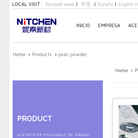
Skip
Skip
LOCAL VISIT:
Русский язык
|
中文
|
España
|
English (
links
to
primary
INICIO
EMPRESA
ACE
navigation
Skip
to
content
Home
Products
pvac powder
Home
P
PRODUCT
ACETATO DE POLIVINILO DE GRADO