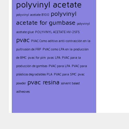
polyvinyl acetate
polyvinyl
polyvinyl acetate B100
acetate for gumbase
polyvinyl
acetate glue
POLYVINYL ACETATE HV-25FS
pvac
PVAC Como aditivo anti-contracción en la
pultrusión de FRP
PVAC como LPA en la producción
de BMC
pvac for pim
pvac LPA
PVAC para la
producción de gombas
PVAC para LPA
PVAC para
plásticos degradables PLA
PVAC para SMC
pvac
pvac resina
powder
solvent based
adhesives