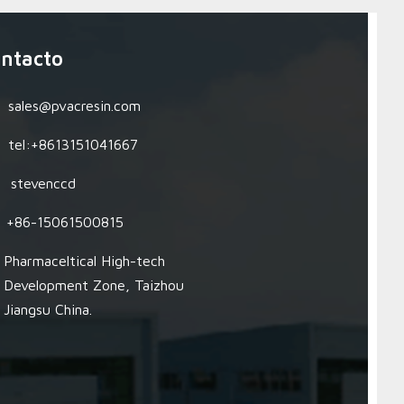
ntacto
sales@pvacresin.com
tel:+8613151041667
stevenccd
+86-15061500815
Pharmaceltical High-tech
Development Zone, Taizhou
Jiangsu China.