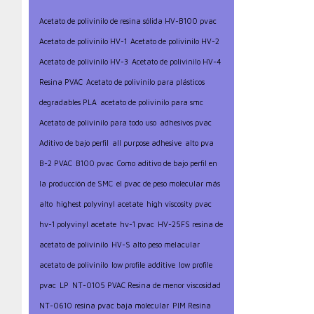
Acetato de polivinilo de resina sólida HV-B100 pvac
Acetato de polivinilo HV-1
Acetato de polivinilo HV-2
Acetato de polivinilo HV-3
Acetato de polivinilo HV-4
Resina PVAC
Acetato de polivinilo para plásticos
degradables PLA
acetato de polivinilo para smc
Acetato de polivinilo para todo uso
adhesivos pvac
Aditivo de bajo perfil
all purpose adhesive
alto pva
B-2 PVAC
B100 pvac
Como aditivo de bajo perfil en
la producción de SMC
el pvac de peso molecular más
alto
highest polyvinyl acetate
high viscosity pvac
hv-1 polyvinyl acetate
hv-1 pvac
HV-25FS resina de
acetato de polivinilo
HV-S alto peso melacular
acetato de polivinilo
low profile additive
low profile
pvac
LP
NT-0105 PVAC Resina de menor viscosidad
NT-0610 resina pvac baja molecular
PIM Resina