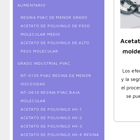
ALIMENTARIO
RESINA PVAC DE MENOR GRADO
ACETATO DE POLIVINILO DE PESO
MOLECULAR MEDIO
Acetat
ACETATO DE POLIVINILO DE ALTO
molde
PESO MOLECULAR
GRADO INDUSTRIAL PVAC
Los efe
NT-0105 PVAC RESINA DE MENOR
y la seg
VISCOSIDAD
el proce
NT-0610 RESINA PVAC BAJA
se pue
MOLECULAR
ACETATO DE POLIVINILO HV-1
ACETATO DE POLIVINILO HV-2
ACETATO DE POLIVINILO HV-3
ACETATO DE POLIVINILO HV-4 RESINA