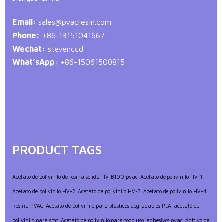
Email:
sales@pvacresin.com
Phone:
+86-13151041667
Wechat:
stevenccd
What’sApp:
+86-15061500815
PRODUCT TAGS
Acetato de polivinilo de resina sólida HV-B100 pvac
Acetato de polivinilo HV-1
Acetato de polivinilo HV-2
Acetato de polivinilo HV-3
Acetato de polivinilo HV-4
Resina PVAC
Acetato de polivinilo para plásticos degradables PLA
acetato de
polivinilo para smc
Acetato de polivinilo para todo uso
adhesivos pvac
Aditivo de