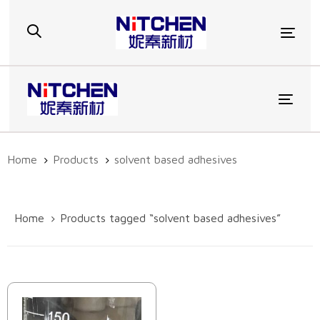
Skip
Skip
links
to
Togg
primary
navigation
Skip
to
Toggl
content
Home
Products
solvent based adhesives
Home
Products tagged “solvent based adhesives”