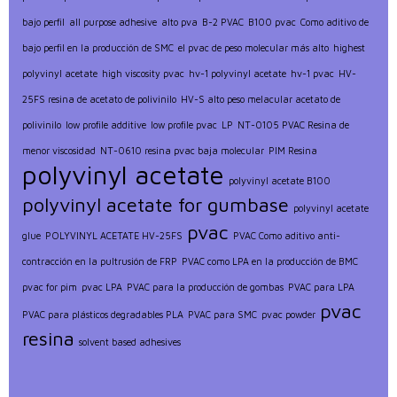
bajo perfil
all purpose adhesive
alto pva
B-2 PVAC
B100 pvac
Como aditivo de
bajo perfil en la producción de SMC
el pvac de peso molecular más alto
highest
polyvinyl acetate
high viscosity pvac
hv-1 polyvinyl acetate
hv-1 pvac
HV-
25FS resina de acetato de polivinilo
HV-S alto peso melacular acetato de
polivinilo
low profile additive
low profile pvac
LP
NT-0105 PVAC Resina de
menor viscosidad
NT-0610 resina pvac baja molecular
PIM Resina
polyvinyl acetate
polyvinyl acetate B100
polyvinyl acetate for gumbase
polyvinyl acetate
pvac
glue
POLYVINYL ACETATE HV-25FS
PVAC Como aditivo anti-
contracción en la pultrusión de FRP
PVAC como LPA en la producción de BMC
pvac for pim
pvac LPA
PVAC para la producción de gombas
PVAC para LPA
pvac
PVAC para plásticos degradables PLA
PVAC para SMC
pvac powder
resina
solvent based adhesives