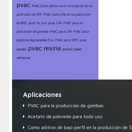
pvac
PVAC Como aditivo anti-contracción en la
pultrusión de FRP
PVAC como LPA en la producción
de BMC
pvac for pim
pvac LPA
PVAC para la
producción de gombas
PVAC para LPA
PVAC para
plásticos degradables PLA
PVAC para SMC
pvac
pvac resina
powder
solvent based
adhesives
Aplicaciones
PVAC para la producción de gombas
Acetato de polivinilo para todo uso
Como aditivo de bajo perfil en la producción de