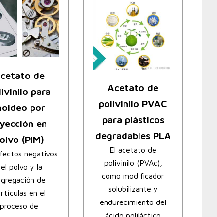
cetato de
Acetato de
livinilo para
polivinilo PVAC
oldeo por
para plásticos
nyección en
degradables PLA
olvo (PIM)
El acetato de
fectos negativos
polivinilo (PVAc),
el polvo y la
como modificador
egregación de
solubilizante y
rtículas en el
endurecimiento del
proceso de
ácido poliláctico