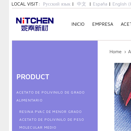
Skip
Skip
LOCAL VISIT:
Русский язык
|
中文
|
España
|
English (
links
to
primary
INICIO
EMPRESA
ACE
navigation
Skip
to
content
Home
A
PRODUCT
ACETATO DE POLIVINILO DE GRADO
ALIMENTARIO
RESINA PVAC DE MENOR GRADO
ACETATO DE POLIVINILO DE PESO
MOLECULAR MEDIO