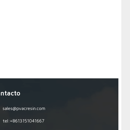
ntacto
sales@pvacresin.com
tel:+8613151041667