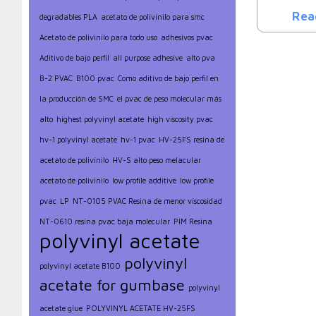
Rea
degradables PLA
acetato de polivinilo para smc
Acetato de polivinilo para todo uso
adhesivos pvac
Aditivo de bajo perfil
all purpose adhesive
alto pva
B-2 PVAC
B100 pvac
Como aditivo de bajo perfil en
la producción de SMC
el pvac de peso molecular más
alto
highest polyvinyl acetate
high viscosity pvac
hv-1 polyvinyl acetate
hv-1 pvac
HV-25FS resina de
acetato de polivinilo
HV-S alto peso melacular
acetato de polivinilo
low profile additive
low profile
pvac
LP
NT-0105 PVAC Resina de menor viscosidad
NT-0610 resina pvac baja molecular
PIM Resina
polyvinyl acetate
polyvinyl
polyvinyl acetate B100
acetate for gumbase
polyvinyl
acetate glue
POLYVINYL ACETATE HV-25FS