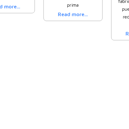
fabri
prima
d more...
pue
Read more...
re
R