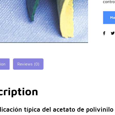
contro
ion
Reviews (0)
cription
icación típica del acetato de polivinil