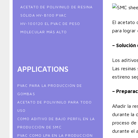
ACETATO DE POLIVINILO DE RESINA
SÓLIDA HV-B100 PVAC
El acetato 
HV-100120 EL PVAC DE PESO
para lograr 
MOLECULAR MÁS ALTO
– Solución 
Los aditivo
APPLICATIONS
Las resinas
estireno seg
PVAC PARA LA PRODUCCIÓN DE
– Preparac
GOMBAS
ACETATO DE POLIVINILO PARA TODO
Añadir la r
USO
durante la 
COMO ADITIVO DE BAJO PERFIL EN LA
proceso de d
PRODUCCIÓN DE SMC
durante el 
PVAC COMO LPA EN LA PRODUCCIÓN