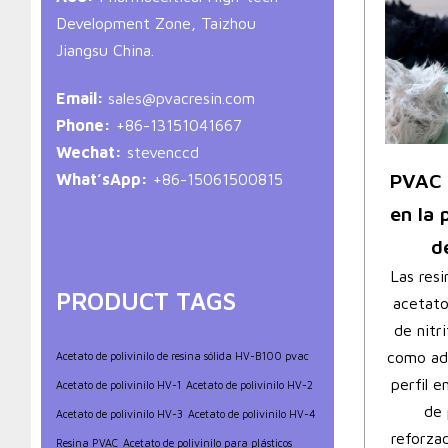
Development Zone, Taizhou
Jiangsu China.
Email:
sales@pvacresin.com
Phone:
+86-13151041667
Wechat:
stevenccd
PVAC
What’sApp:
+86-15061500815
en la 
d
Las resi
PRODUCT TAGS
acetato
de nitri
como adi
Acetato de polivinilo de resina sólida HV-B100 pvac
perfil 
Acetato de polivinilo HV-1
Acetato de polivinilo HV-2
de 
Acetato de polivinilo HV-3
Acetato de polivinilo HV-4
reforza
Resina PVAC
Acetato de polivinilo para plásticos