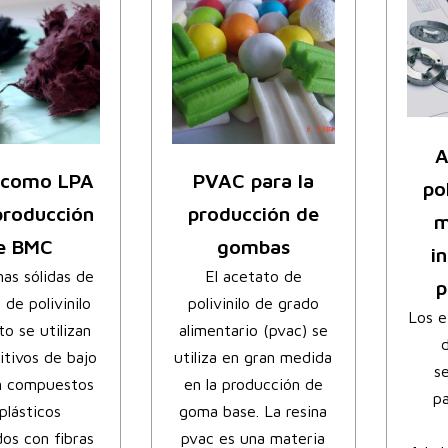
A
 como LPA
PVAC para la
po
producción
producción de
m
e BMC
gombas
i
nas sólidas de
El acetato de
p
 de polivinilo
polivinilo de grado
Los e
to se utilizan
alimentario (pvac) se
d
tivos de bajo
utiliza en gran medida
s
en compuestos
en la producción de
pa
plásticos
goma base. La resina
dos con fibras
pvac es una materia