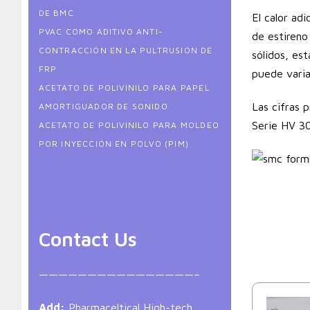
DE BMC
El calor ad
PVAC COMO ADITIVO ANTI-
de estireno
CONTRACCIÓN EN LA PULTRUSIÓN DE
sólidos, est
FRP
puede varia
ACETATO DE POLIVINILO PARA PAPEL
Las cifras 
AMORTIGUADOR DE SONIDO
Serie HV 3
ACETATO DE POLIVINILO PARA MOLDEO
POR INYECCIÓN EN POLVO (PIM)
Contact Us
————————————————–
Add:
Pharmaceltical High-tech