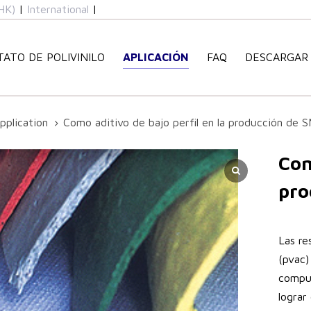
HK)
|
International
|
TATO DE POLIVINILO
APLICACIÓN
FAQ
DESCARGAR
pplication
Como aditivo de bajo perfil en la producción de 
Com
pro
Las re
(pvac)
compue
lograr