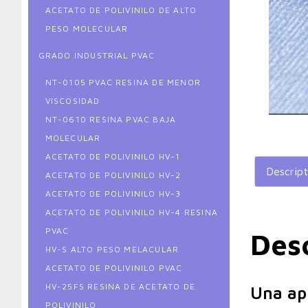
ACETATO DE POLIVINILO DE ALTO
PESO MOLECULAR
GRADO INDUSTRIAL PVAC
NT-0105 PVAC RESINA DE MENOR
VISCOSIDAD
NT-0610 RESINA PVAC BAJA
MOLECULAR
ACETATO DE POLIVINILO HV-1
Descript
ACETATO DE POLIVINILO HV-2
ACETATO DE POLIVINILO HV-3
ACETATO DE POLIVINILO HV-4 RESINA
PVAC
Des
HV-S ALTO PESO MELACULAR
ACETATO DE POLIVINILO PVAC
HV-25FS RESINA DE ACETATO DE
Una apl
POLIVINILO