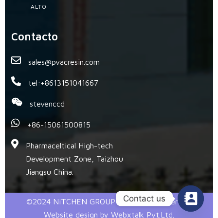
ALTO
Contacto
sales@pvacresin.com
tel:+8613151041667
stevenccd
+86-15061500815
Pharmaceltical High-tech
Development Zone, Taizhou
Jiangsu China.
Contact us
©2024 NiTCHEN GROUP @ All Right Reserved.
Website design by Webxtalk Pvt.Ltd.