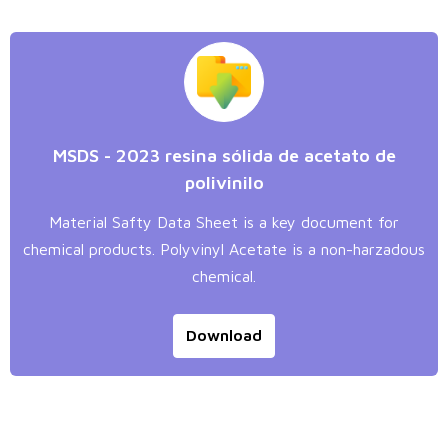
MSDS - 2023 resina sólida de acetato de
polivinilo
Material Safty Data Sheet is a key document for
chemical products. Polyvinyl Acetate is a non-harzadous
chemical.
Download