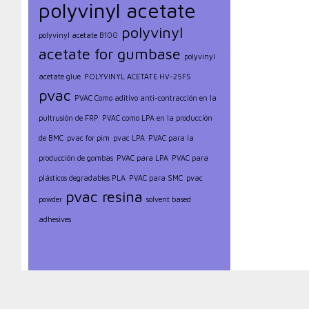
polyvinyl acetate
polyvinyl
polyvinyl acetate B100
acetate for gumbase
polyvinyl
acetate glue
POLYVINYL ACETATE HV-25FS
pvac
PVAC Como aditivo anti-contracción en la
pultrusión de FRP
PVAC como LPA en la producción
de BMC
pvac for pim
pvac LPA
PVAC para la
producción de gombas
PVAC para LPA
PVAC para
plásticos degradables PLA
PVAC para SMC
pvac
pvac resina
powder
solvent based
adhesives