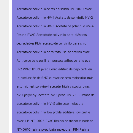
Acetato de polivinilo de resina sólida HV-B100 pvac
Acetato de polivinilo HV-1
Acetato de polivinilo HV-2
Acetato de polivinilo HV-3
Acetato de polivinilo HV-4
Resina PVAC
Acetato de polivinilo para plásticos
degradables PLA
acetato de polivinilo para smc
Acetato de polivinilo para todo uso
adhesivos pvac
Aditivo de bajo perfil
all purpose adhesive
alto pva
B-2 PVAC
B100 pvac
Como aditivo de bajo perfil en
la producción de SMC
el pvac de peso molecular más
alto
highest polyvinyl acetate
high viscosity pvac
hv-1 polyvinyl acetate
hv-1 pvac
HV-25FS resina de
acetato de polivinilo
HV-S alto peso melacular
acetato de polivinilo
low profile additive
low profile
pvac
LP
NT-0105 PVAC Resina de menor viscosidad
NT-0610 resina pvac baja molecular
PIM Resina