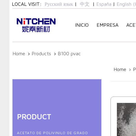
Skip
Skip
LOCAL VISIT:
Русский язык
|
中文
|
España
|
English (
links
to
primary
INICIO
EMPRESA
ACE
navigation
Skip
to
content
Home
Products
B100 pvac
Home
P
PRODUCT
ACETATO DE POLIVINILO DE GRADO