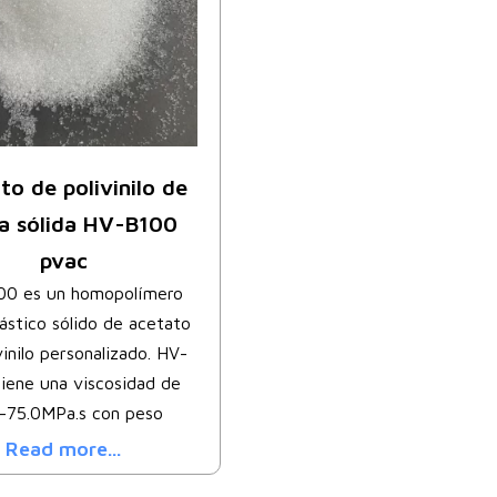
to de polivinilo de
na sólida HV-B100
pvac
0 es un homopolímero
ástico sólido de acetato
vinilo personalizado. HV-
iene una viscosidad de
-75.0MPa.s con peso
Read more...