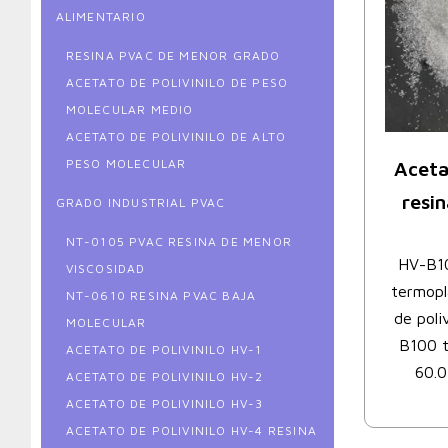
ALIMENTARIO
RESINA PVAC DE MENOR GRADO
ACETATO DE POLIVINILO DE PESO
MOLECULAR MEDIO
ACETATO DE POLIVINILO DE ALTO
PESO MOLECULAR
Aceta
resi
GRADO INDUSTRIAL PVAC
NT-0105 PVAC RESINA DE MENOR
HV-B10
VISCOSIDAD
termopl
NT-0610 RESINA PVAC BAJA
de poli
MOLECULAR
B100 t
ACETATO DE POLIVINILO HV-1
60.0
ACETATO DE POLIVINILO HV-2
ACETATO DE POLIVINILO HV-3
ACETATO DE POLIVINILO HV-4 RESINA