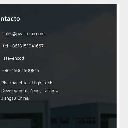
ntacto
sales@pvacresin.com
tel:+8613151041667
stevenccd
+86-15061500815
Pharmaceltical High-tech
Development Zone, Taizhou
Jiangsu China.