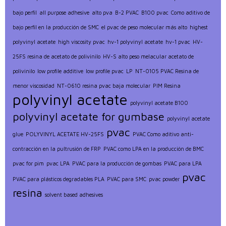
bajo perfil
all purpose adhesive
alto pva
B-2 PVAC
B100 pvac
Como aditivo de
bajo perfil en la producción de SMC
el pvac de peso molecular más alto
highest
polyvinyl acetate
high viscosity pvac
hv-1 polyvinyl acetate
hv-1 pvac
HV-
25FS resina de acetato de polivinilo
HV-S alto peso melacular acetato de
polivinilo
low profile additive
low profile pvac
LP
NT-0105 PVAC Resina de
menor viscosidad
NT-0610 resina pvac baja molecular
PIM Resina
polyvinyl acetate
polyvinyl acetate B100
polyvinyl acetate for gumbase
polyvinyl acetate
pvac
glue
POLYVINYL ACETATE HV-25FS
PVAC Como aditivo anti-
contracción en la pultrusión de FRP
PVAC como LPA en la producción de BMC
pvac for pim
pvac LPA
PVAC para la producción de gombas
PVAC para LPA
pvac
PVAC para plásticos degradables PLA
PVAC para SMC
pvac powder
resina
solvent based adhesives