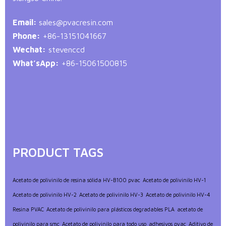
Email:
sales@pvacresin.com
Phone:
+86-13151041667
Wechat:
stevenccd
What’sApp:
+86-15061500815
PRODUCT TAGS
Acetato de polivinilo de resina sólida HV-B100 pvac
Acetato de polivinilo HV-1
Acetato de polivinilo HV-2
Acetato de polivinilo HV-3
Acetato de polivinilo HV-4
Resina PVAC
Acetato de polivinilo para plásticos degradables PLA
acetato de
polivinilo para smc
Acetato de polivinilo para todo uso
adhesivos pvac
Aditivo de