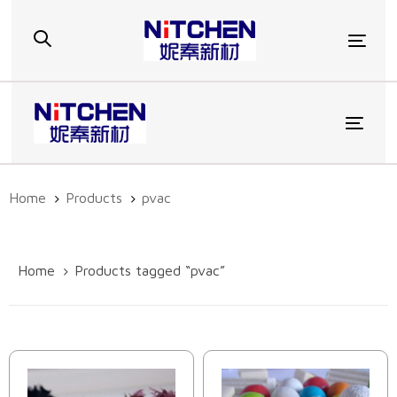
Skip
Skip
links
to
Togg
primary
navigation
Skip
to
Toggl
content
Home
Products
pvac
Home
Products tagged “pvac”