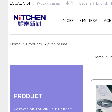
Skip
Skip
LOCAL VISIT:
Русский язык
|
中文
|
España
|
English (
links
to
primary
INICIO
EMPRESA
ACE
navigation
Skip
to
content
Home
Products
pvac resina
Home
P
PRODUCT
ACETATO DE POLIVINILO DE GRADO