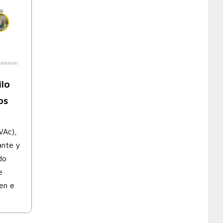
ilo
os
A
VAc),
ante y
do
e
en e