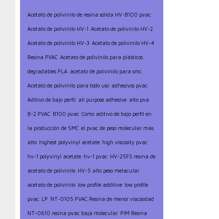
Acetato de polivinilo de resina sólida HV-B100 pvac
Acetato de polivinilo HV-1
Acetato de polivinilo HV-2
Acetato de polivinilo HV-3
Acetato de polivinilo HV-4
Resina PVAC
Acetato de polivinilo para plásticos
degradables PLA
acetato de polivinilo para smc
Acetato de polivinilo para todo uso
adhesivos pvac
Aditivo de bajo perfil
all purpose adhesive
alto pva
B-2 PVAC
B100 pvac
Como aditivo de bajo perfil en
la producción de SMC
el pvac de peso molecular más
alto
highest polyvinyl acetate
high viscosity pvac
hv-1 polyvinyl acetate
hv-1 pvac
HV-25FS resina de
acetato de polivinilo
HV-S alto peso melacular
acetato de polivinilo
low profile additive
low profile
pvac
LP
NT-0105 PVAC Resina de menor viscosidad
NT-0610 resina pvac baja molecular
PIM Resina