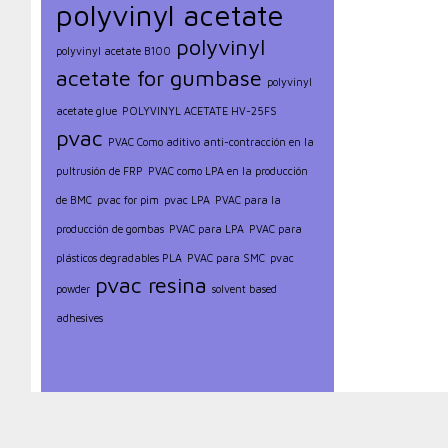
polyvinyl acetate
polyvinyl
polyvinyl acetate B100
acetate for gumbase
polyvinyl
acetate glue
POLYVINYL ACETATE HV-25FS
pvac
PVAC Como aditivo anti-contracción en la
pultrusión de FRP
PVAC como LPA en la producción
de BMC
pvac for pim
pvac LPA
PVAC para la
producción de gombas
PVAC para LPA
PVAC para
plásticos degradables PLA
PVAC para SMC
pvac
pvac resina
powder
solvent based
adhesives