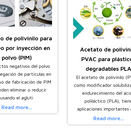
o de polivinilo para
o por inyección en
Acetato de polivin
polvo (PIM)
PVAC para plástic
ctos negativos del polvo
degradables PL
regación de partículas en
El acetato de polivinilo (P
so de fabricación de PIM
como modificador solubiliz
den eliminar o reducir
endurecimiento del áci
usando el agluti
poliláctico (PLA), tien
Read more...
aplicaciones importantes 
Read more...