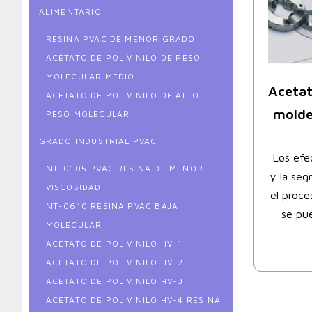
ALIMENTARIO
RESINA PVAC DE MENOR GRADO
ACETATO DE POLIVINILO DE PESO
MOLECULAR MEDIO
Acetat
ACETATO DE POLIVINILO DE ALTO
molde
PESO MOLECULAR
GRADO INDUSTRIAL PVAC
Los efe
NT-0105 PVAC RESINA DE MENOR
y la seg
VISCOSIDAD
el proce
NT-0610 RESINA PVAC BAJA
se pue
MOLECULAR
ACETATO DE POLIVINILO HV-1
ACETATO DE POLIVINILO HV-2
ACETATO DE POLIVINILO HV-3
ACETATO DE POLIVINILO HV-4 RESINA