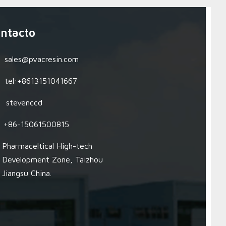
ntacto
sales@pvacresin.com
tel:+8613151041667
stevenccd
+86-15061500815
Pharmaceltical High-tech
Development Zone, Taizhou
Jiangsu China.