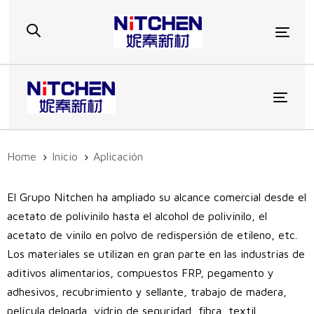
Skip
Skip
links
to
Togg
primary
navigation
Skip
to
Toggl
content
Home
Inicio
Aplicación
El Grupo Nitchen ha ampliado su alcance comercial desde el
acetato de polivinilo hasta el alcohol de polivinilo, el
acetato de vinilo en polvo de redispersión de etileno, etc.
Los materiales se utilizan en gran parte en las industrias de
aditivos alimentarios, compuestos FRP, pegamento y
adhesivos, recubrimiento y sellante, trabajo de madera,
película delgada, vidrio de seguridad, fibra, textil,