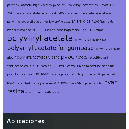
polyvinyl acetate
high viscosity pvac
hv-1 polyvinyl acetate
hv-1 pvac
HV-
25FS resina de acetato de polivinilo
HV-S alto peso melacular acetato de
polivinilo
low profile additive
low profile pvac
LP
NT-0105 PVAC Resina de
menor viscosidad
NT-0610 resina pvac baja molecular
PIM Resina
polyvinyl acetate
polyvinyl acetate B100
polyvinyl acetate for gumbase
polyvinyl acetate
pvac
glue
POLYVINYL ACETATE HV-25FS
PVAC Como aditivo anti-
contracción en la pultrusión de FRP
PVAC como LPA en la producción de BMC
pvac for pim
pvac LPA
PVAC para la producción de gombas
PVAC para LPA
pvac
PVAC para plásticos degradables PLA
PVAC para SMC
pvac powder
resina
solvent based adhesives
Aplicaciones