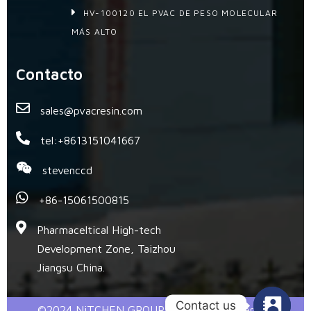
HV-100120 EL PVAC DE PESO MOLECULAR
MÁS ALTO
Contacto
sales@pvacresin.com
tel:+8613151041667
stevenccd
+86-15061500815
Pharmaceltical High-tech
Development Zone, Taizhou
Jiangsu China.
Contact us
©2024 NiTCHEN GROUP @ All Right Reserved.