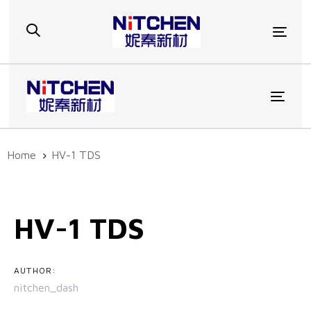
Skip
Skip
links
to
Togg
primary
navigation
Skip
to
Toggl
content
Home
HV-1 TDS
Post
navigation
HV-1 TDS
AUTHOR:
nitchen_dash