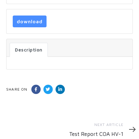
download
Description
SHARE ON
Next
NEXT ARTICLE
Article
Test Report COA HV-1