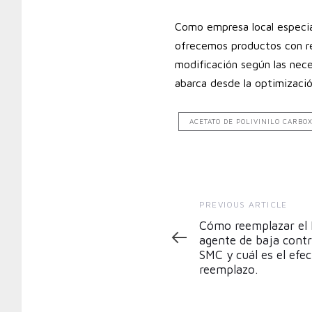
Como empresa local especial
ofrecemos productos con re
modificación según las nece
abarca desde la optimizaci
ACETATO DE POLIVINILO CARBOX
Previous
PREVIOUS ARTICLE
Article
Cómo reemplazar el
agente de baja cont
SMC y cuál es el efe
reemplazo.