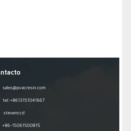
ntacto
sales@pvacresin.com
tel:+8613151041667
stevenccd
+86-15061500815