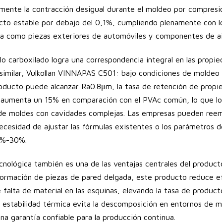
zmente la contracción desigual durante el moldeo por compresi
ucto estable por debajo del 0,1%, cumpliendo plenamente con lo
a como piezas exteriores de automóviles y componentes de ais
lo carboxilado logra una correspondencia integral en las prop
similar, Vulkollan VINNAPAS C501: bajo condiciones de moldeo
producto puede alcanzar Ra0.8μm, la tasa de retención de prop
jo aumenta un 15% en comparación con el PVAc común, lo que 
 de moldes con cavidades complejas. Las empresas pueden reem
ecesidad de ajustar las fórmulas existentes o los parámetros d
0%-30%.
cnológica también es una de las ventajas centrales del product
nformación de piezas de pared delgada, este producto reduce e
 falta de material en las esquinas, elevando la tasa de product
estabilidad térmica evita la descomposición en entornos de m
a garantía confiable para la producción continua.