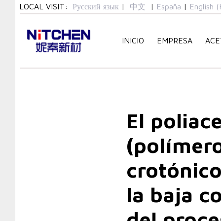
Skip
Skip
LOCAL VISIT:
Русский язык
|
中文
|
España
|
English (
links
to
primary
INICIO
EMPRESA
ACE
navigation
Skip
Post
to
content
navigatio
El poliac
(polímero
crotónico
la baja c
del proce