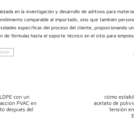
izada en la investigación y desarrollo de aditivos para materi
ndimiento comparable al importado, sino que también persona
sidades específicas del proceso del cliente, proporcionando un
ón de fórmulas hasta el soporte técnico en el sitio para empre
ÍLICO
Next
Article
 LDPE con un
cómo estabil
racción PVAC en
acetato de polivi
cto después del
tensión en
E