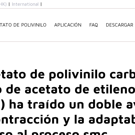
HK)
|
International
|
TATO DE POLIVINILO
APLICACIÓN
FAQ
DESCARGAR
n
etato de polivinilo car
 de acetato de etileno
) ha traído un doble 
ontracción y la adapta
so al proceso smc.