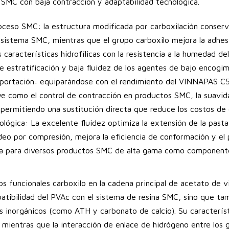
 SMC con baja contracción y adaptabilidad tecnológica.
oceso SMC: la estructura modificada por carboxilación conserva
l sistema SMC, mientras que el grupo carboxilo mejora la adhesi
s características hidrofílicas con la resistencia a la humedad 
e estratificación y baja fluidez de los agentes de bajo encogi
importación: equiparándose con el rendimiento del VINNAPAS C
ave como el control de contracción en productos SMC, la suavida
permitiendo una sustitución directa que reduce los costos de
ológica: La excelente fluidez optimiza la extensión de la past
deo por compresión, mejora la eficiencia de conformación y el
da para diversos productos SMC de alta gama como componente
s funcionales carboxilo en la cadena principal de acetato de vi
atibilidad del PVAc con el sistema de resina SMC, sino que ta
os inorgánicos (como ATH y carbonato de calcio). Su característi
 mientras que la interacción de enlace de hidrógeno entre los g