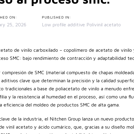
SHED ON:
PUBLISHED IN:
ary 25, 2026
Low profile additive Polivinil acetato
etato de vinilo carboxilado – copolímero de acetato de vinilo
oceso SMC: bajo rendimiento de contracción y adaptabilidad tec
r compresión de SMC (material compuesto de chapas moldeadas
aditivos clave que determinan la precisión y la calidad superfic
to tradicionales a base de poliacetato de vinilo a menudo enf
filia y la resistencia al humedad en el proceso, así como una f
a la eficiencia del moldeo de productos SMC de alta gama.
lave de la industria, el Nitchen Group lanza un nuevo producto 
de vinil acetato y ácido cumárico, que, gracias a su diseño mol