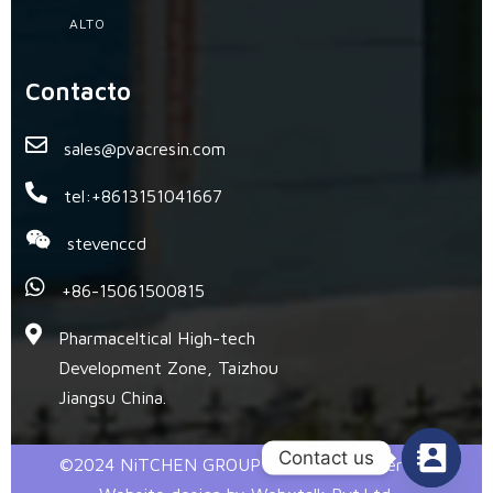
ALTO
Contacto
sales@pvacresin.com
tel:+8613151041667
stevenccd
+86-15061500815
Pharmaceltical High-tech
Development Zone, Taizhou
Jiangsu China.
Contact us
©2024 NiTCHEN GROUP @ All Right Reserved.