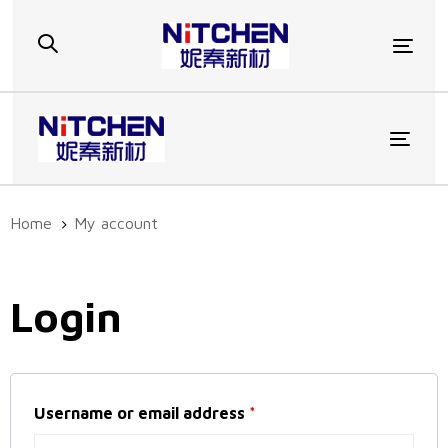
Skip
Skip
links
to
Togg
primary
navigation
Skip
to
Toggl
content
Home
My account
Login
Username or email address
*